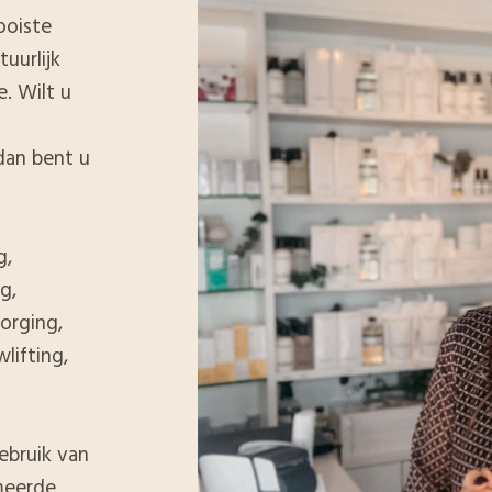
ooiste
tuurlijk
. Wilt u
dan bent u
g,
g,
orging,
lifting,
ebruik van
meerde