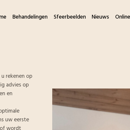
me
Behandelingen
Sfeerbeelden
Nieuws
Online
t u rekenen op
ig advies op
en en
optimale
ns uw eerste
/of wordt